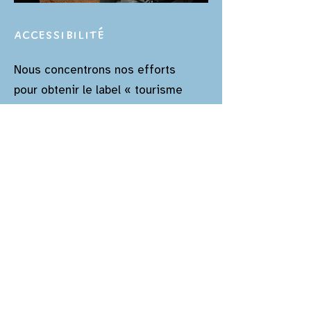
Accessibilité
Nous concentrons nos efforts
pour obtenir le label « tourisme
handicap » à court terme en
aménageant notre lieu d’accueil
pour les personnes à mobilité
réduite (parking, rampes d’accès,
sanitaires). L’achat d’une
Escargoline (carriole sécurisée
tractée par un âne) est également
prévue. En attendant ces
améliorations, l’accès reste facile
et nous adaptons nos activités.