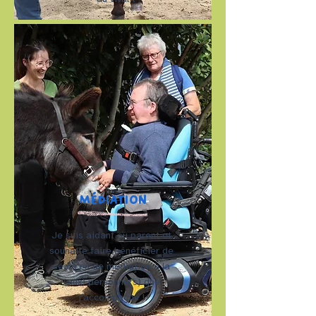
MÉDIATION
Je suis aidant ou parent et
souhaite faire bénéficier de
séances de médiation à la
(aux) personne(s) que
j'accompagne !