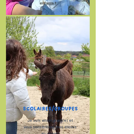
enfants !
SCOLAIRES/GROUPES
Je suis enseignant(e) et
veux sensibiliser mes élèves
au vivant !